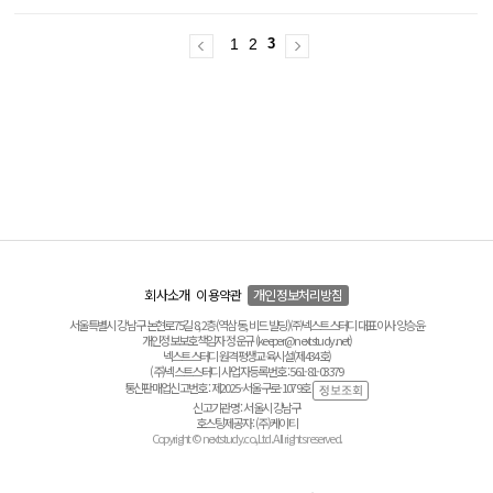
1
2
3
회사소개
이용약관
개인정보처리방침
서울특별시 강남구 논현로75길 8, 2층(역삼동, 비드 빌딩) ㈜넥스트스터디 대표이사 양승윤
개인정보보호책임자 정운규 (keeper@nextstudy.net)
넥스트스터디 원격평생교육시설(제434호)
(주)넥스트스터디 사업자등록번호 : 561-81-03379
통신판매업신고번호 : 제2025-서울구로-1079호
신고기관명 : 서울시 강남구
호스팅제공자 : (주)케이티
Copyright © nextstudy.co.,Ltd. All rights reserved.