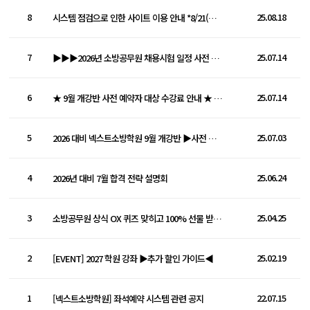
8
25.08.18
시스템 점검으로 인한 사이트 이용 안내 *8/21(목) 오전 2시~3시
7
25.07.14
▶▶▶2026년 소방공무원 채용시험 일정 사전 공고 발표◀◀◀
6
25.07.14
★ 9월 개강반 사전 예약자 대상 수강료 안내 ★ (등록 기간 연장!)
5
25.07.03
2026 대비 넥스트소방학원 9월 개강반 ▶사전 예약 중◀
4
25.06.24
2026년 대비 7월 합격 전략 설명회
3
25.04.25
소방공무원 상식 OX 퀴즈 맞히고 100% 선물 받자 ♥
2
25.02.19
[EVENT] 2027 학원 강좌 ▶추가 할인 가이드◀
1
22.07.15
[넥스트소방학원] 좌석예약 시스템 관련 공지