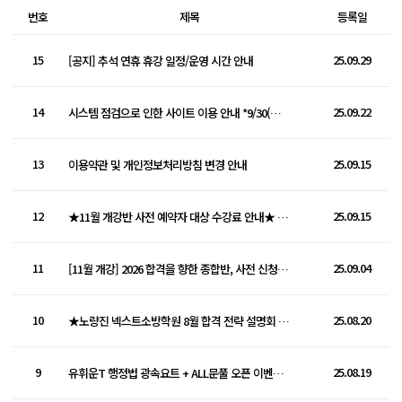
번호
제목
등록일
15
25.09.29
[공지] 추석 연휴 휴강 일정/운영 시간 안내
14
25.09.22
시스템 점검으로 인한 사이트 이용 안내 *9/30(화) 오전 2시~4시20분
13
25.09.15
이용약관 및 개인정보처리방침 변경 안내
12
25.09.15
★11월 개강반 사전 예약자 대상 수강료 안내★ (등록 기간 연장)
11
25.09.04
[11월 개강] 2026 합격을 향한 종합반, 사전 신청 접수 중
10
25.08.20
★노량진 넥스트소방학원 8월 합격 전략 설명회 참석 신청★
9
25.08.19
유휘운T 행정법 광속요트 + ALL문풀 오픈 이벤트 안내