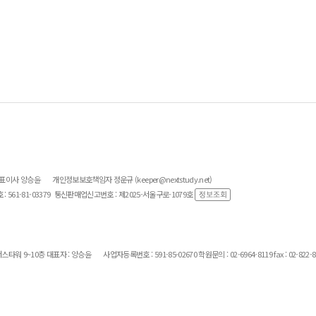
대표이사 양승윤
개인정보보호책임자 정운규 (keeper@nextstudy.net)
561-81-03379
통신판매업신고번호 : 제2025-서울구로-1079호
스타워 9~10층 대표자 : 양승윤
사업자등록번호 : 591-85-02670 학원문의 : 02-6964-8119 fax : 02-822-8