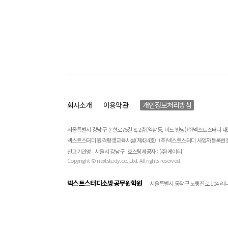
회사소개
이용약관
개인정보처리방침
서울특별시 강남구 논현로75길 8, 2층(역삼동, 비드 빌딩) ㈜넥스트스터디 
넥스트스터디 원격평생교육시설(제434호)
(주)넥스트스터디 사업자등록번호 : 
신고기관명 : 서울시 강남구
호스팅제공자 : (주)케이티
Copyright © nextstudy.co.,Ltd. All rights reserved.
넥스트스터디소방공무원학원
서울특별시 동작구 노량진로 104 리더