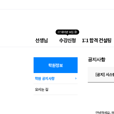
27 대비반 모집 중!
넥
선생님
수강신청
1:1 합격 컨설팅
스
트
소
방
공지사항
학
원
학원정보
메
뉴
[공지] 시스
학원 공지사항
오시는 길
안녕하세요, 