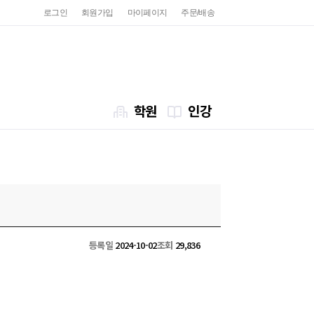
로그인
회원가입
마이페이지
주문/배송
학원
인강
등록일
2024-10-02
조회
29,836