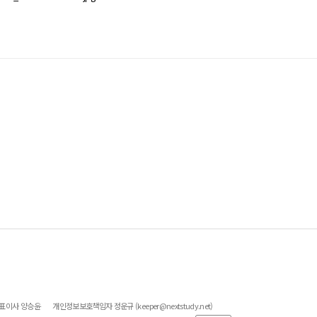
대표이사 양승윤
개인정보보호책임자 정운규 (keeper@nextstudy.net)