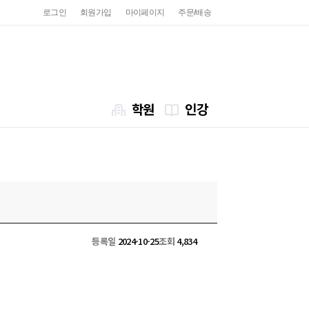
로그인
회원가입
마이페이지
주문/배송
학원
인강
등록일
2024-10-25
조회
4,834