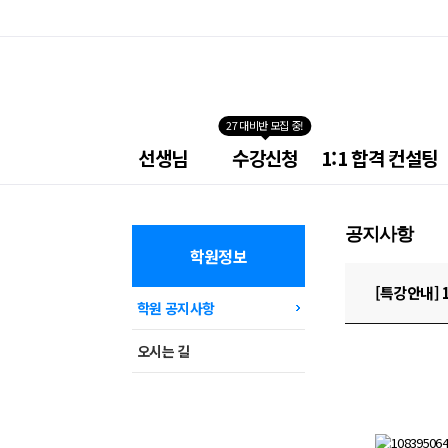
27 대비반 모집 중!
넥
선생님
수강신청
1:1 합격 컨설팅
스
트
소
방
공지사항
학
원
학원정보
메
뉴
[특강안내] 
학원 공지사항
오시는 길