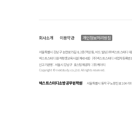
회사소개
이용약관
개인정보처리방침
서울특별시 강남구 논현로75길 8, 2층(역삼동, 비드 빌딩) ㈜넥스트스터디 
넥스트스터디 원격평생교육시설(제434호)
(주)넥스트스터디 사업자등록번호 : 
신고기관명 : 서울시 강남구
호스팅제공자 : (주)케이티
Copyright © nextstudy.co.,Ltd. All rights reserved.
넥스트스터디소방공무원학원
서울특별시 동작구 노량진로 104 리더