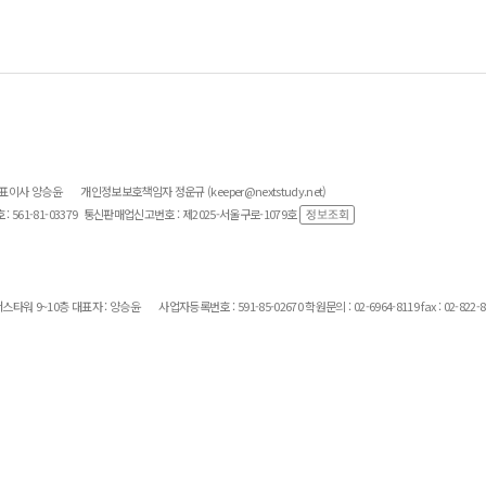
대표이사 양승윤
개인정보보호책임자 정운규 (keeper@nextstudy.net)
561-81-03379
통신판매업신고번호 : 제2025-서울구로-1079호
스타워 9~10층 대표자 : 양승윤
사업자등록번호 : 591-85-02670 학원문의 : 02-6964-8119 fax : 02-822-8