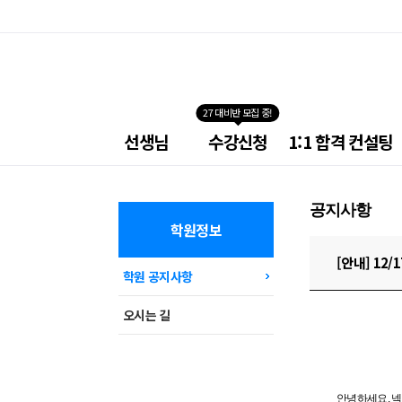
27 대비반 모집 중!
넥
선생님
수강신청
1:1 합격 컨설팅
스
트
소
방
공지사항
학
원
학원정보
메
뉴
[안내] 12
학원 공지사항
오시는 길
안녕하세요, 