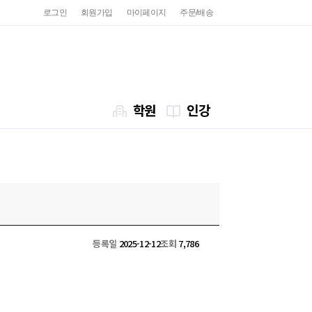
로그인
회원가입
마이페이지
주문/배송
학원
인강
등록일
2025-12-12
조회
7,786