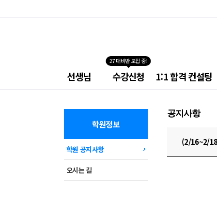
27 대비반 모집 중!
넥
선생님
수강신청
1:1 합격 컨설팅
스
트
소
방
공지사항
학
원
학원정보
메
뉴
(2/16~2/
학원 공지사항
오시는 길