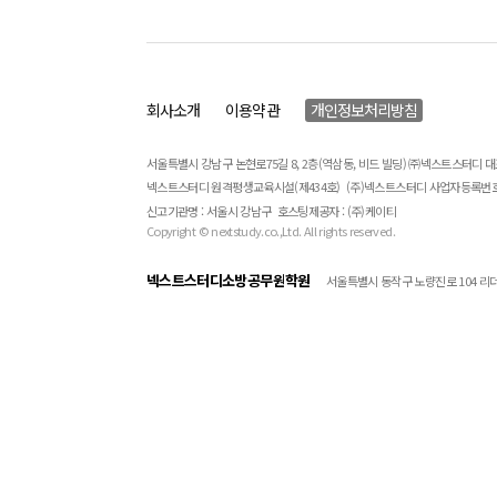
회사소개
이용약관
개인정보처리방침
서울특별시 강남구 논현로75길 8, 2층(역삼동, 비드 빌딩) ㈜넥스트스터디 
넥스트스터디 원격평생교육시설(제434호)
(주)넥스트스터디 사업자등록번호 : 
신고기관명 : 서울시 강남구
호스팅제공자 : (주)케이티
Copyright © nextstudy.co.,Ltd. All rights reserved.
넥스트스터디소방공무원학원
서울특별시 동작구 노량진로 104 리더