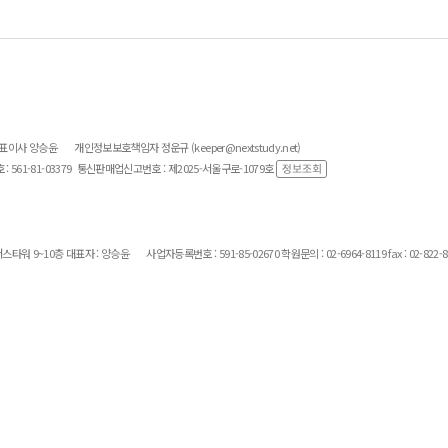
대표이사 양승윤
개인정보보호책임자 정운규 (keeper@nextstudy.net)
561-81-03379
통신판매업신고번호 : 제2025-서울구로-1079호
스타워 9~10층 대표자 : 양승윤
사업자등록번호 : 591-85-02670 학원문의 : 02-6964-8119 fax : 02-822-8