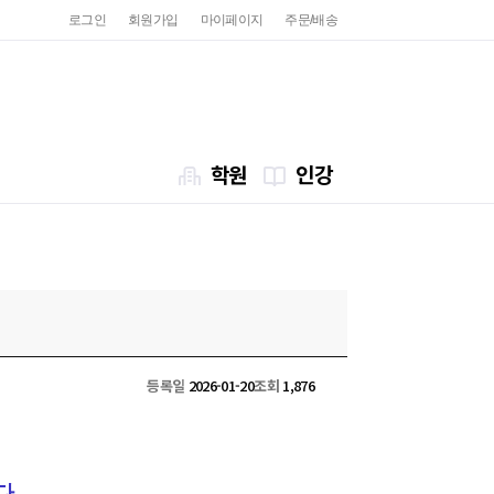
로그인
회원가입
마이페이지
주문/배송
학원
인강
등록일
2026-01-20
조회
1,876
다.