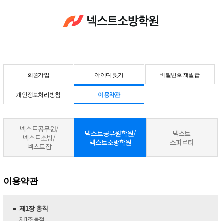
회원가입
아이디 찾기
비밀번호 재발급
개인정보처리방침
이용약관
넥스트공무원/
넥스트공무원학원/
넥스트
넥스트소방/
넥스트소방학원
스파르타
넥스트잡
이용약관
제1장 총칙
제1조
목적