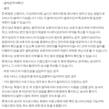
- 결제금액 재확인
- 결제
② 회원은 신용카드, 가상계좌이체, 실시간 계좌이체 등 회사에서 정하고 있는 방법으로
서비스의 결제가 가능합니다. 다만, 각 결제수단마다 결제수단의 특성에 따른 일정한
제한이 있을 수 있습니다.
③ 미성년 회원의 결제는 원칙적으로 보호자의 명의 또는 보호자 동의 하에 이루어져야
하고, 보호자는 본인 동의 없이 체결된 자녀(미성년자)의 계약을 취소할 수 있습니다.
④ 미성년자가 유료서비스의 대금을 자신의 명의로 결제하는 경우, 당해 미성년자는
법정대리인 등 보호자의 승낙을 증명하는 문서, 전자우편 등을 제공하거나 유·무선을
통하여 확인을 할 수 있도록 보호자의 연락처를 제공하여야 합니다. 만약 이러한 절차를
이행하지 않을 경우 결제금액은 보호자에 의하여 처분이 허락된 재산으로 볼 수 있습니다.
⑤ 회사는 보호자의 동의 여부를 유·무선 등의 방법을 통하여 확인할 수 있습니다.
⑥ 회사는 회원의 유료서비스 이용신청이 다음 각 호에 해당하는 경우에는 승낙하지
않거나, 그 사유가 해소될 때까지 승낙을 유보할 수 있습니다.
- 유료 서비스의 이용요금을 납입하지 않는 경우
- 유료 서비스 신청금액 총액과 입금총액이 일치하지 않은 경우
- 기타 합리적인 이유가 있는 경우로서 회사가 필요하다고 인정되는 경우
⑦ 회사는 회원이 본 조 위 조항의 절차에 따라 유료서비스 이용을 신청할 경우, 승낙의
의사표시로써 본 약관 제7조의 방법을 통하여 회원에게 통지하고, 승낙의 통지가
회원에게 도달한 시점에 계약이 성립한 것으로 봅니다.
⑧ 회사의 승낙의 의사표시에는 회원의 이용신청에 대한 확인 및 서비스제공 가능여부,
이용신청의 정정, 취소 등에 관한 정보 등을 포함합니다.