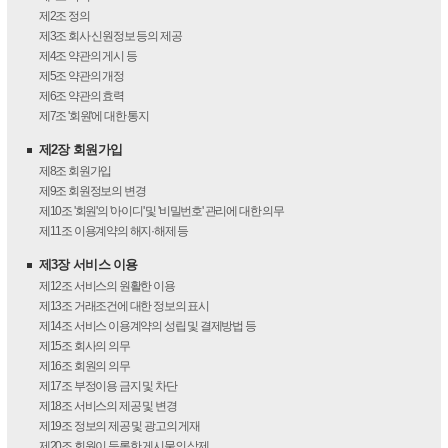
제2조
정의
제3조
회사 신원정보 등의 제공
제4조
약관의 게시 등
제5조
약관의 개정
제6조
약관의 효력
제7조
'회원'에 대한 통지
제2장 회원가입
제8조
회원가입
제9조
회원정보의 변경
제10조
'회원'의 '아이디' 및 '비밀번호' 관리에 대한 의무
제11조
이용계약의 해지·해제 등
제3장 서비스 이용
제12조
서비스의 원활한 이용
제13조
거래조건에 대한 정보의 표시
제14조
서비스 이용계약의 성립 및 결제방법 등
제15조
회사의 의무
제16조
회원의 의무
제17조
부정이용 금지 및 차단
제18조
서비스의 제공 및 변경
제19조
정보의 제공 및 광고의 게재
제20조
회원이 등록한 게시물의 삭제