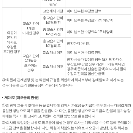
된 날
교습개시 이전
이미 납부한 수강료 전액
총 교습시간의
이미 납부한 수강료의 2/3 해당액
1/3 경과 전
교습기간이
1개월
총 교습시간의
이미 납부한 수강료의 1/2 해당액
회원이
이내인 경우
1/2 경과 전
본인의
총 교습시간의
의사로
반환하지 아니함
1/2 경과 후
수강을
포기한 경우
교습 개시 이전
이미 납부한 수강료 전액
교습기간이
반환 사유가 발생한 당해 월의 반환 대상
1개월을
수강료 (수강료 징수 기간이 1개월 이내인
초과하는
교습 개시 이후
경우에 준하여 산출된 금액)와 나머지 월의
경우
수강료 전액을 합산한 금액
③ 회원이 관계법령 및 본 약관의 규정을 위반하여 회사로부터 강제탈퇴 처리가 되는
경우에는 본 조의 환불규정이 적용되지 않습니다.
제24조
[과오금의 환급]
① 회원이 교습비 및 대금 등을 결제함에 있어서 과오금을 지급한 경우 회사는 대금결제와
동일한 방법으로 과오금을 환불합니다. 다만, 동일한 방법으로 과오금의 환불이 불가능할
때에는 즉시 이를 고지하고, 회원이 선택한 방법으로 환불합니다.
② 회사의 책임있는 사유로 과오금이 발생한 경우 회사는 계약비용·수수료 등에 관계없이
과오금 전액을 환불합니다. 다만, 회원의 책임있는 사유로 과오금이 발생한 경우 회사는