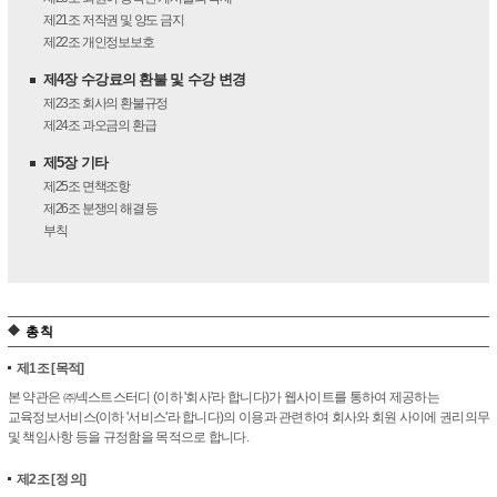
제21조
저작권 및 양도 금지
제22조
개인정보보호
제4장 수강료의 환불 및 수강 변경
제23조
회사의 환불규정
제24조
과오금의 환급
제5장 기타
제25조
면책조항
제26조
분쟁의 해결 등
부칙
총 칙
제1조
[목적]
본 약관은 ㈜넥스트스터디 (이하 '회사'라 합니다)가 웹사이트를 통하여 제공하는
교육정보서비스(이하 '서비스'라 합니다)의 이용과 관련하여 회사와 회원 사이에 권리의무
및 책임사항 등을 규정함을 목적으로 합니다.
제2조
[정 의]