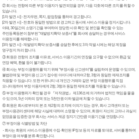
② 회사는 전항에 따른 부정 이용자가 발견되었을 경우, 다음 각호에 따른 조치를 취할 수
있습니다.
[1차 발견 시] - 전자우편, 쪽지, 팝업창을 통하여 경고합니다.
[2차 발견 시] - 전호와 동일한 방법으로 경고하고 동시에 서비스 이용을 정지시킵니다.
이때, 30일간의 소명기간을 부여하여 정당한 사유 확인 및 본인을 확인할 수 있는
주민등록등본이 첨부된 "재발방지확약·보증서"를 회사에 송달하는 경우에 서비스
이용정지를 해제합니다.
[3차 발견 시] - 재발방지확약·보증서를 송달한 후에도 3차 적발 시에는 해당 계정을
영구정지 처리 합니다.
③ 회원은 전항의 조치를 이유로, 서비스 이용기간의 연장을 요구할 수 없으며 환급 및
연장 혜택, 환불 등이 불가합니다.
④ 회사는 부정 이용행위를 막기 위해 "부정사용 신고센터"를 설립하여 운영할 수 있으며,
불법판매 및 부정이용 신고가 접수된 아이디에 대하여 2항, 3항과 동일한 제재조치를
적용할 수 있습니다. 또한 커뮤니티 내 개인간 거래와 같은 부정 이용행위를 직접
모니터링하여 부정 이용자에게 2항, 3항과 동일한 제재조치를 적용할 수 있습니다.
⑤ 부정 이용행위가 확인될 경우 『저작권법』 제136조에 의거하여 법적인 책임을 물을
수 있으며, 5년 이하의 징역 또는 5천만원 이하 벌금에 처할 수 있습니다.
⑥ 회원은 회사로부터의 본 조 제2항의 조치에 이의가 있는 경우, 회사 고객센터 또는
부정사용관리센터에 해당 사실에 대하여 소명할 수 있으며, 회원이 자신의 고의나 과실이
없었음을 입증한 경우 회사는 서비스 제공 정지기간만큼 이용기간을 연장합니다.
⑦ 부정이용 식별방법 및 차단
- 회사는 회원의 서비스 이용중에 수집·확인된 IP정보 등의 자료를 토대로, 서버를 통하여
부정이용 여부를 분류·확인합니다.