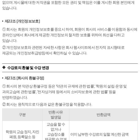
없으며 게시물에 대한 저작권을 포함한 모든 권리 및 책임은 이를 게시한 회원 본인에게
있습니다.
제22조
[개인정보보호]
① 회사는 회원의 개인정보보호를 중요시 하며, 회원이 회사의 서비스를 이용함과 동시에
온라인상에서 회사에게 제공한 개인정보의 철저한 보호를 위하여 최선을 다하고
있습니다.
② 개인정보보호와 관련된 자세한 사항은 회사 웹사이트에서 전자적 표시형태로
제공되는 개인정보취급방침에서 확인하실 수 있습니다.
수강료의 환불 및 수강 변경
제23조
[회사의 환불규정]
① 회사의 본 약관상 환불규정 등은 '약관의 규제에 관한 법률', '학원의 설립·운영 및
과외교습에 관한 법률', '전자상거래 등에서의 소비자보호에 관한 법률' 등을
반영하였습니다.
② 회사는 원칙적으로 다음과 같은 환불규정을 적용합니다.
반환 사유
구분
반환금액
발생일
교습을 할 수
없거나
학원의 교습 정지, 자진
교습장소를
이미 납부한 수강료의 일할 계산한 금액
폐원, 등록말소 등
제공할 수 없게