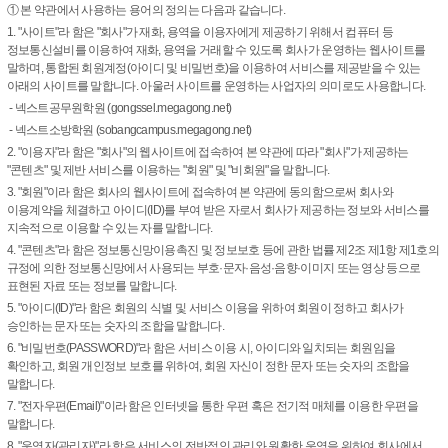
① 본 약관에서 사용하는 용어의 정의는 다음과 같습니다.
1. "사이트"라 함은 "회사"가 재화, 용역을 이용자에게 제공하기 위해서 컴퓨터 등
정보통신설비를 이용하여 재화, 용역을 거래할 수 있도록 회사가 운영하는 웹사이트를
말하며, 통합된 회원계정(아이디 및 비밀번호)을 이용하여 서비스를 제공받을 수 있는
아래의 사이트를 말합니다. 아울러 사이트를 운영하는 사업자의 의미로도 사용합니다.
- 넥스트공무원학원 (gongssel.megagong.net)
- 넥스트소방학원 (sobangcampus.megagong.net)
2. "이용자"라 함은 "회사"의 웹사이트에 접속하여 본 약관에 따라 "회사"가 제공하는
"콘텐츠" 및 제반 서비스를 이용하는 "회원" 및 "비회원"을 말합니다.
3. "회원"이라 함은 회사의 웹사이트에 접속하여 본 약관에 동의함으로써 회사와
이용계약을 체결하고 아이디(ID)를 부여 받은 자로서 회사가 제공하는 정보와 서비스를
지속적으로 이용할 수 있는 자를 말합니다.
4. "콘텐츠"라 함은 정보통신망이용촉진 및 정보보호 등에 관한 법률 제2조 제1항 제1호의
규정에 의한 정보통신망에서 사용되는 부호·문자·음성·음향·이미지 또는 영상 등으로
표현된 자료 또는 정보를 말합니다.
5. "아이디(ID)"라 함은 회원의 식별 및 서비스 이용을 위하여 회원이 정하고 회사가
승인하는 문자 또는 숫자의 조합을 말합니다.
6. "비밀번호(PASSWORD)"라 함은 서비스 이용 시, 아이디와 일치되는 회원임을
확인하고, 회원 개인정보 보호를 위하여, 회원 자신이 정한 문자 또는 숫자의 조합을
말합니다.
7. "전자우편(Email)"이라 함은 인터넷을 통한 우편 혹은 전기적 매체를 이용한 우편을
말합니다.
8. "운영자(관리자)"라 함은 서비스의 전반적인 관리와 원활한 운영을 위하여 회사에서