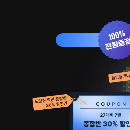
-
BBQ
황
금
올
리
브
치
킨
+콜
라
(모
바