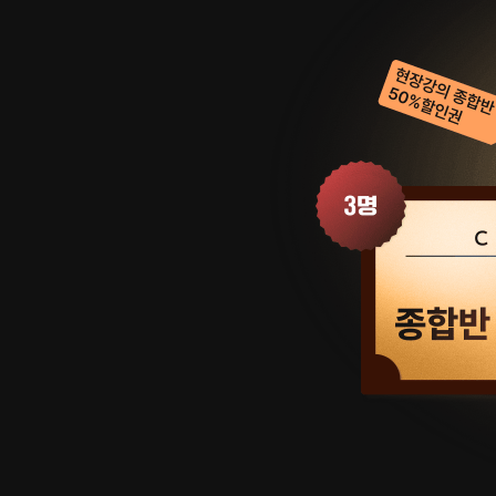
현
스
장
트
강
소
의
방
종
더
합
블
반
패
50%
스
할
20
인
만
권
원
-
할
100
인
명
권
심
-
승
소
아
방
27
공
대
무
비