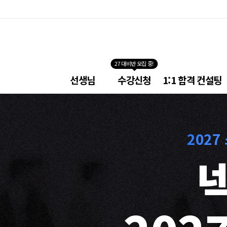
27 대비반 모집 중!
넥
선생님
수강신청
1:1 합격 컨설팅
스
트
소
방
학
원
202
메
뉴