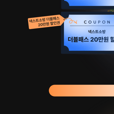
일
교
환
권)
-
노
량
진
학
원
종
합
반
10%
할
인
-
권
3
-
명
넥