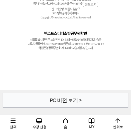
통신판매업신고번호 : 제2025-서울구로-1079호
신고기관명 : 서울시 강남구
호스팅제공자 : (주)케이티
Copyright © nextstudy.co.,Ltd. All rights reserved.
넥스트스터디소방공무원학원
서울특별시 동작구 노량진로 104 리더스타워 9~10층 대표자 : 양승윤
사업자등록번호 : 591-85-02670 학원문의 : 02-6964-8119 fax : 02-822-8119
학원운영등록증번호 : 제3648호 교습과정 : 성인고시
PC 버전 보기 >
전체
수강 신청
홈
MY
맨위로