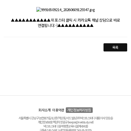
▲​▲​▲​▲​▲​▲​▲​▲​▲​▲▲위 포스터 클릭 시 카카오톡 채널 상담으로 바로
연결됩니다:-)▲​▲​▲​▲​▲​▲​▲​▲​▲​▲​​
목록
회사소개
이용약관
개인정보처리방침
서울특별시 강남구 논현로75길 8, 2층(역삼동, 비드 빌딩) ㈜넥스트스터디 대표이사 양승윤
개인정보보호책임자 정운규 (keeper@nextstudy.net)
넥스트스터디 원격평생교육시설(제434호)
(주)넥스트스터디 사업자등록번호 : 561-81-03379