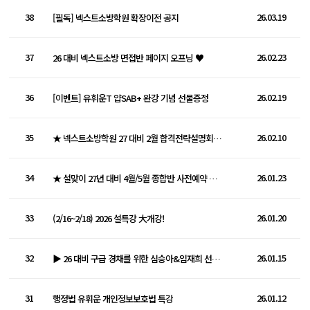
38
26.03.19
[필독] 넥스트소방학원 확장이전 공지
37
26.02.23
26 대비 넥스트소방 면접반 페이지 오프닝 ♥
36
26.02.19
[이벤트] 유휘운T 얍SAB+ 완강 기념 선물증정
35
26.02.10
★ 넥스트소방학원 27 대비 2월 합격전략설명회 안내 ★
34
26.01.23
★ 설맞이 27년 대비 4월/5월 종합반 사전예약 이벤트 (~2/1까지) ★
33
26.01.20
(2/16~2/18) 2026 설특강 大개강!
32
26.01.15
▶ 26 대비 구급 경채를 위한 심승아&임재희 선생님의 A-Z 모의고사 ◀
31
26.01.12
행정법 유휘운 개인정보보호법 특강