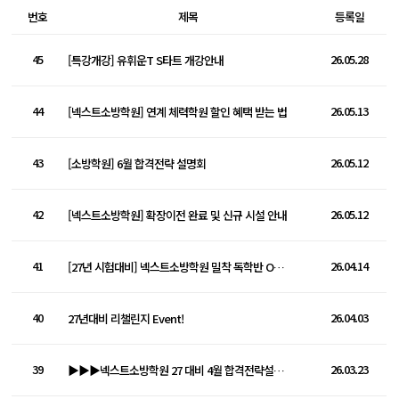
번호
제목
등록일
45
26.05.28
[특강개강] 유휘운T S타트 개강안내
44
26.05.13
[넥스트소방학원] 연계 체력학원 할인 혜택 받는 법
43
26.05.12
[소방학원] 6월 합격전략 설명회
42
26.05.12
[넥스트소방학원] 확장이전 완료 및 신규 시설 안내
41
26.04.14
[27년 시험대비] 넥스트소방학원 밀착 독학반 Open!!
40
26.04.03
27년대비 리챌린지 Event!
39
26.03.23
▶▶▶넥스트소방학원 27 대비 4월 합격전략설명회◀◀◀