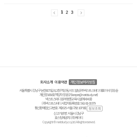
1
2
3
회사소개
이용약관
개인정보처리방침
서울특별시 강남구 논현로75길 8, 2층(역삼동, 비드 빌딩) ㈜넥스트스터디 대표이사 양승윤
개인정보보호책임자 정운규 (keeper@nextstudy.net)
넥스트스터디 원격평생교육시설(제434호)
(주)넥스트스터디 사업자등록번호 : 561-81-03379
통신판매업신고번호 : 제2025-서울구로-1079호
신고기관명 : 서울시 강남구
호스팅제공자 : (주)케이티
Copyright © nextstudy.co.,Ltd. All rights reserved.