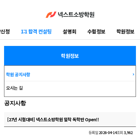
강신청
1:1 합격 컨설팅
설명회
수험정보
학원정보
학습지원센터
학원정보
학원 공지사항
오시는 길
공지사항
[27년 시험대비] 넥스트소방학원 밀착 독학반 Open!!
등록일
2026-04-14
조회
3,962