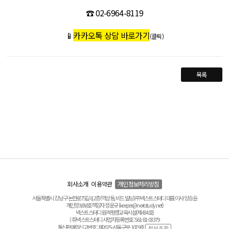
☎️
​
02-6964-8119
📱
카카오톡 상담 바로가기
(클릭)
목록
회사소개
이용약관
개인정보처리방침
서울특별시 강남구 논현로75길 8, 2층(역삼동, 비드 빌딩) ㈜넥스트스터디 대표이사 양승윤
개인정보보호책임자 정운규 (keeper@nextstudy.net)
넥스트스터디 원격평생교육시설(제434호)
(주)넥스트스터디 사업자등록번호 : 561-81-03379
통신판매업신고번호 : 제2025-서울구로-1079호