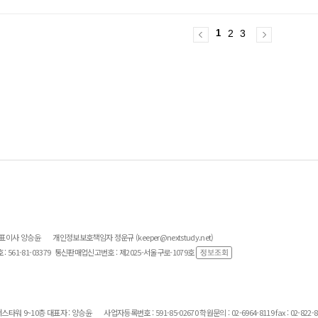
1
2
3
대표이사 양승윤
개인정보보호책임자 정운규 (keeper@nextstudy.net)
561-81-03379
통신판매업신고번호 : 제2025-서울구로-1079호
스타워 9~10층 대표자 : 양승윤
사업자등록번호 : 591-85-02670 학원문의 : 02-6964-8119 fax : 02-822-8