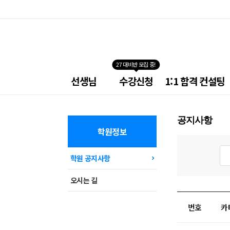
27 대비반 모집 중!
넥
선생님
수강신청
1:1 합격 컨설팅
스
트
소
방
공지사항
학
원
학원정보
메
공
뉴
지
학원 공지사항
사
항
검
오시는 길
색
번호
카