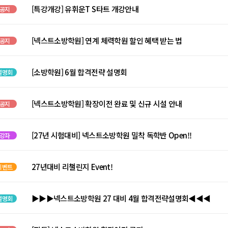
[특강개강] 유휘운T S타트 개강안내
공지
[넥스트소방학원] 연계 체력학원 할인 혜택 받는 법
공지
[소방학원] 6월 합격전략 설명회
설명회
[넥스트소방학원] 확장이전 완료 및 신규 시설 안내
공지
[27년 시험대비] 넥스트소방학원 밀착 독학반 Open!!
강좌
27년대비 리챌린지 Event!
이벤트
▶▶▶넥스트소방학원 27 대비 4월 합격전략설명회◀◀◀
설명회