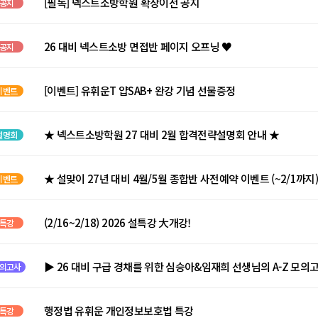
[필독] 넥스트소방학원 확장이전 공지
공지
26 대비 넥스트소방 면접반 페이지 오프닝 ♥
공지
[이벤트] 유휘운T 얍SAB+ 완강 기념 선물증정
이벤트
★ 넥스트소방학원 27 대비 2월 합격전략설명회 안내 ★
설명회
★ 설맞이 27년 대비 4월/5월 종합반 사전예약 이벤트 (~2/1까지)
이벤트
(2/16~2/18) 2026 설특강 大개강!
특강
▶ 26 대비 구급 경채를 위한 심승아&임재희 선생님의 A-Z 모의
의고사
행정법 유휘운 개인정보보호법 특강
특강