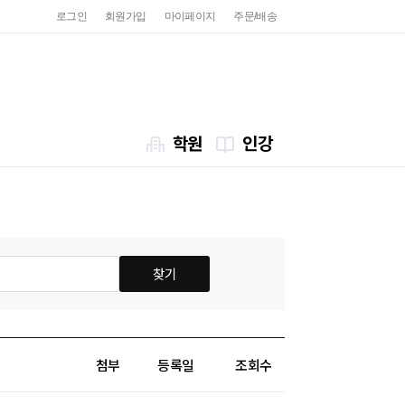
로그인
회원가입
마이페이지
주문/배송
학원
인강
찾기
첨부
등록일
조회수