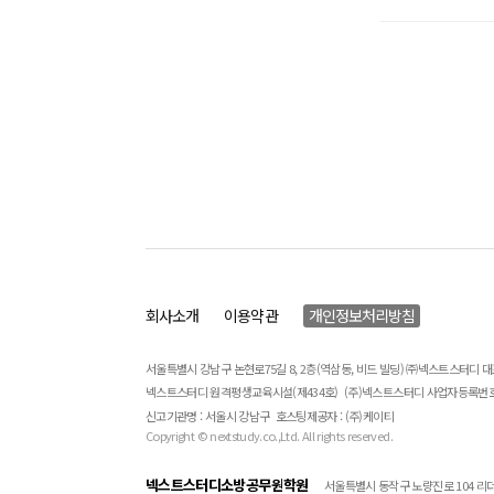
회사소개
이용약관
개인정보처리방침
서울특별시 강남구 논현로75길 8, 2층(역삼동, 비드 빌딩) ㈜넥스트스터디 
넥스트스터디 원격평생교육시설(제434호)
(주)넥스트스터디 사업자등록번호 : 
신고기관명 : 서울시 강남구
호스팅제공자 : (주)케이티
Copyright © nextstudy.co.,Ltd. All rights reserved.
넥스트스터디소방공무원학원
서울특별시 동작구 노량진로 104 리더