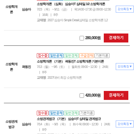
소방학개론 （심화） 심승아T 심테일 1/2 소방학개론
소방학개
심승아
7/23 （목） ~ 9/11 （금）
|
목14:00~17:30 금 09:00~12:30
론
|
16회
|
8주
교재명
: 2027 심승아 Simple Detail 심테일 소방학개론 1,2
280,000원
소방학개론 （기본） 곽동진T 소방학개론 기본이론
소방학개
곽동진
7/13（월） ~ 9/5（토）
|
월화토 09:00 ~ 12:30
|
24회
론
|
8주
교재명
: 2027대비 최강 소방학개론
420,000원
소방관계법규 （기본） 심승아T 심테일 관계법규
소방관계
심승아
7/14 （화） ~ 9/3 （목）
|
화수목 09:00 ~ 12:30
|
24회
법규
|
8주