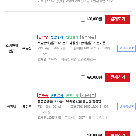
교재명
: 2027 심승아 Simple Detail 심테일 소방관계법규 1,2
420,000원
소방관계법규 （기본） 곽동진T 관계법규 기본이론
소방관계
곽동진
7/13 （월） ~ 9/5 （토）
|
월화토 14:00~17:30
|
24회
법규
|
8주
교재명
: 2027대비 곽동진 최강 소방관계법규
420,000원
행정법총론 （기본） 유휘운 요플 올인원 행정법
행정법
유휘운
7/13（월）-9/1（화）
|
월화금토 14:00-18:00
|
30회
|
2개월
교재명
: 2027 요플 （주교재） , 2027 기풀기 （부교재）
480,000원