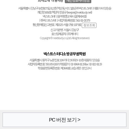
회사소개
이용약관
개인정보처리방침
서울특별시 강남구 논현로75길 8, 2층(역삼동, 비드 빌딩) ㈜넥스트스터디 대표이사 양승윤
개인정보보호책임자 정운규 (keeper@nextstudy.net)
넥스트스터디 원격평생교육시설(제434호)
(주)넥스트스터디 사업자등록번호 : 561-81-03379
통신판매업신고번호 : 제2025-서울구로-1079호
신고기관명 : 서울시 강남구
호스팅제공자 : (주)케이티
Copyright © nextstudy.co.,Ltd. All rights reserved.
넥스트스터디소방공무원학원
서울특별시 동작구 노량진로 104 리더스타워 9~10층 대표자 : 양승윤
사업자등록번호 : 591-85-02670 학원문의 : 02-6964-8119 fax : 02-822-8119
학원운영등록증번호 : 제3648호 교습과정 : 성인고시
PC 버전 보기 >