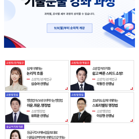
쉽게 이해하는
소방 합격 최적화
논리적 흐름
쉽고 빠른 스피드 소방!
소방학/관계법규
소방학/관계법규
심승아 선생님
곽동진 선생님
행정법 마스터의 떠먹이는 행정법
초보자도 쉽게 이해하는
쉬운.휘운.행정법
스토리텔링 행정법
소방행정법
소방행정법
유휘운 선생님
이상현 선생님
응급구조사 매뉴얼을 토대로
이론을 완벽하게 이해하고 암기하는