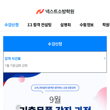
수강신청
1:1 합격 컨설팅
설명회
수험정보
학원
수강신청
강의 시간표
7월 기본심화 강좌