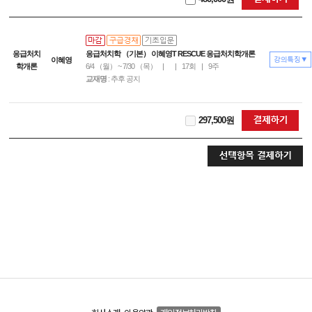
응급처치
응급처치학 （기본） 이혜영T RESCUE 응급처치학개론
이혜영
학개론
6/4 （월） ~ 7/30 （목）
|
|
17회
|
9주
교재명
: 추후 공지
297,500원